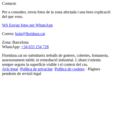
Contacte
Per a consultes, envia fotos de la zona afectada i una breu explicació
del que veus.
WA
Enviar fotos per WhatsApp
Correu:
hola@floridura.cat
Zona: Barcelona
WhatsApp:
+34 633 154 728
Floridura.cat no substitueix treballs de goteres, cobertes, fontaneria,
assessorament mèdic ni remediació industrial. L'abast s'orienta
sempre segons la superfície visible i el context del cas.
Avís legal
·
Política de privacitat
·
Política de cookies
·
Pàgines
pendents de revisió legal