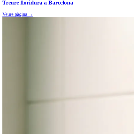
Treure floridura a Barcelona
Veure pàgina
→