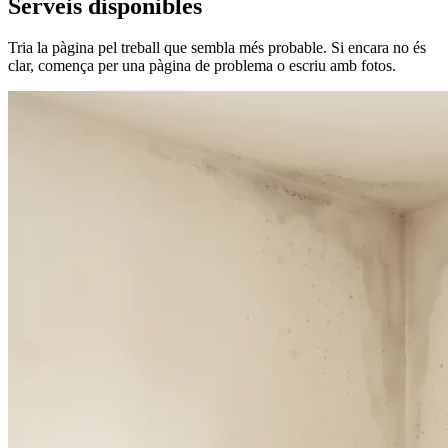
Serveis disponibles
Tria la pàgina pel treball que sembla més probable. Si encara no és
clar, comença per una pàgina de problema o escriu amb fotos.