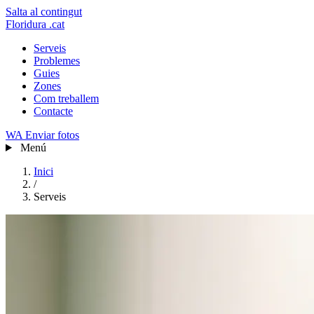
Salta al contingut
Floridura
.cat
Serveis
Problemes
Guies
Zones
Com treballem
Contacte
WA
Enviar fotos
Menú
Inici
/
Serveis