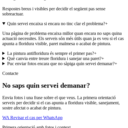
Respostes breus i visibles per decidir el següent pas sense
sobreactuar.
Quin servei encaixa si encara no tinc clar el problema?
+
Una pàgina de problema encaixa millor quan encara no saps quina
actuació necessites. Els serveis són més útils quan ja es veu si el cas
apunta a floridura visible, paret malmesa o acabat de pintura.
La pintura antifloridura és sempre el primer pas?
+
Què canvia entre treure floridura i sanejar una paret?
+
Puc enviar fotos encara que no sàpiga quin servei demanar?
+
Contacte
No saps quin servei demanar?
Envia fotos i una frase sobre el que veus. La primera orientació
serveix per decidir si el cas apunta a floridura visible, sanejament,
sostre afectat o acabat de pintura.
WA
Revisar el cas per WhatsApp
Primera orientació amb fotos i context