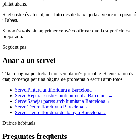
pintat abans.
Si el sostre és afectat, una foto des de baix ajuda a veure'n la posició
i l'abast.
Si només vols pintar, primer convé confirmar que la superfície és
preparada.
Següent pas
Anar a un servei
Tria la pàgina pel treball que sembla més probable. Si encara no és
clar, comença per una pàgina de problema o escriu amb fotos.
Servei
Pintura antifloridura a Barcelona
→
Servei
Reparar sostres amb humitat a Barcelona
→
Servei
Sanejar parets amb humitat a Barcelona
→
Servei
Treure floridura a Barcelona
→
Servei
Treure floridura del bany a Barcelona
→
Dubtes habituals
Preguntes freqüents