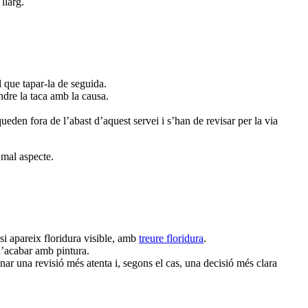
llarg.
l que tapar-la de seguida.
dre la taca amb la causa.
eden fora de l’abast d’aquest servei i s’han de revisar per la via
 mal aspecte.
si apareix floridura visible, amb
treure floridura
.
’acabar amb pintura.
ar una revisió més atenta i, segons el cas, una decisió més clara