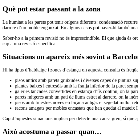
Què pot estar passant a la zona
La humitat a les parets pot tenir orígens diferents: condensació recur
darrere d’un moble enganxat. En alguns casos pot haver-hi també una ca
Saber-ho a la primera revisió no és imprescindible. El que ajuda és orde
cap a una revisió específica.
Situacions on apareix més sovint a Barcel
Hi ha tipus d’habitatge i zones d’estança on aquesta consulta és freqüe
pisos antics amb parets gruixudes i diverses capes de pintura sup
plantes baixes i entresòls amb la franja inferior de la paret sem
galeries tancades convertides en estança d’ús continu, on la pare
parets mitgeres amb un pati de llums estret al darrere, on la inèrc
pisos amb finestres noves en façana antiga: el segellat millor r
racons amagats per mobles encastats que han quedat al mateix l
Cap d’aquestes situacions implica per defecte una causa greu; sí que a
Això acostuma a passar quan…