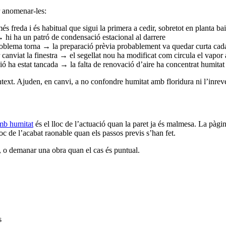
r anomenar-les:
s freda i és habitual que sigui la primera a cedir, sobretot en planta ba
 hi ha un patró de condensació estacional al darrere
l problema torna → la preparació prèvia probablement va quedar curta ca
anviat la finestra → el segellat nou ha modificat com circula el vapor 
ó ha estat tancada → la falta de renovació d’aire ha concentrat humitat 
text. Ajuden, en canvi, a no confondre humitat amb floridura ni l’inrev
amb humitat
és el lloc de l’actuació quan la paret ja és malmesa. La pàgi
loc de l’acabat raonable quan els passos previs s’han fet.
, o demanar una obra quan el cas és puntual.
s