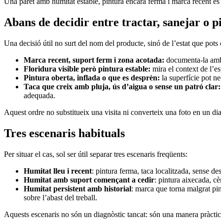
Una paret amb humitat estable, pintura encara ferma i marca recent es v
Abans de decidir entre tractar, sanejar o p
Una decisió útil no surt del nom del producte, sinó de l’estat que pots
Marca recent, suport ferm i zona acotada:
documenta-la amb u
Floridura visible però pintura estable:
mira el context de l’e
Pintura oberta, inflada o que es desprèn:
la superfície pot n
Taca que creix amb pluja, ús d’aigua o sense un patró clar:
adequada.
Aquest ordre no substitueix una visita ni converteix una foto en un di
Tres escenaris habituals
Per situar el cas, sol ser útil separar tres escenaris freqüents:
Humitat lleu i recent
: pintura ferma, taca localitzada, sense d
Humitat amb suport començant a cedir
: pintura aixecada, c
Humitat persistent amb historial
: marca que torna malgrat pin
sobre l’abast del treball.
Aquests escenaris no són un diagnòstic tancat: són una manera pràctic