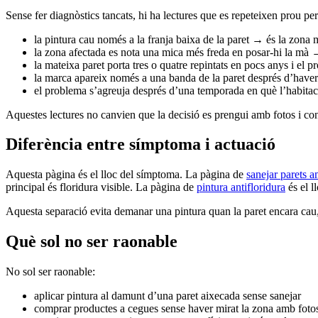
Sense fer diagnòstics tancats, hi ha lectures que es repeteixen prou pe
la pintura cau només a la franja baixa de la paret → és la zona mé
la zona afectada es nota una mica més freda en posar-hi la mà →
la mateixa paret porta tres o quatre repintats en pocs anys i e
la marca apareix només a una banda de la paret després d’haver c
el problema s’agreuja després d’una temporada en què l’habitaci
Aquestes lectures no canvien que la decisió es prengui amb fotos i con
Diferència entre símptoma i actuació
Aquesta pàgina és el lloc del símptoma. La pàgina de
sanejar parets 
principal és floridura visible. La pàgina de
pintura antifloridura
és el l
Aquesta separació evita demanar una pintura quan la paret encara cau
Què sol no ser raonable
No sol ser raonable:
aplicar pintura al damunt d’una paret aixecada sense sanejar
comprar productes a cegues sense haver mirat la zona amb foto