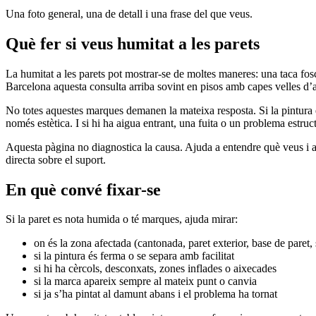
Una foto general, una de detall i una frase del que veus.
Què fer si veus humitat a les parets
La humitat a les parets pot mostrar-se de moltes maneres: una taca fos
Barcelona aquesta consulta arriba sovint en pisos amb capes velles d’a
No totes aquestes marques demanen la mateixa resposta. Si la pintura és 
només estètica. I si hi ha aigua entrant, una fuita o un problema estructu
Aquesta pàgina no diagnostica la causa. Ajuda a entendre què veus i a
directa sobre el suport.
En què convé fixar-se
Si la paret es nota humida o té marques, ajuda mirar:
on és la zona afectada (cantonada, paret exterior, base de paret, 
si la pintura és ferma o se separa amb facilitat
si hi ha cèrcols, desconxats, zones inflades o aixecades
si la marca apareix sempre al mateix punt o canvia
si ja s’ha pintat al damunt abans i el problema ha tornat