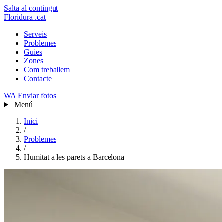
Salta al contingut
Floridura
.cat
Serveis
Problemes
Guies
Zones
Com treballem
Contacte
WA
Enviar fotos
Menú
Inici
/
Problemes
/
Humitat a les parets a Barcelona