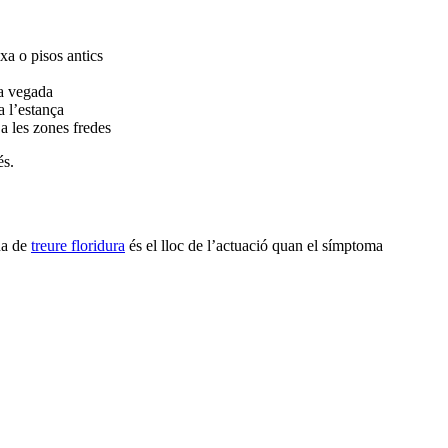
ixa o pisos antics
da vegada
a l’estança
a les zones fredes
és.
na de
treure floridura
és el lloc de l’actuació quan el símptoma