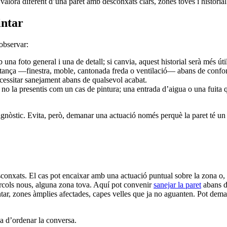
alora diferent d’una paret amb desconxats clars, zones toves i historial 
intar
 observar:
na foto general i una de detall; si canvia, aquest historial serà més úti
stança —finestra, moble, cantonada freda o ventilació— abans de confon
ecessitar sanejament abans de qualsevol acabat.
no la presentis com un cas de pintura; una entrada d’aigua o una fuita qu
agnòstic. Evita, però, demanar una actuació només perquè la paret té un
esconxats. El cas pot encaixar amb una actuació puntual sobre la zona o, 
èrcols nous, alguna zona tova. Aquí pot convenir
sanejar la paret
abans d
tar, zones àmplies afectades, capes velles que ja no aguanten. Pot deman
a d’ordenar la conversa.