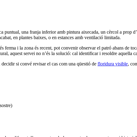
ca puntual, una franja inferior amb pintura aixecada, un cèrcol a prop d
cabat, en plantes baixes, o en estances amb ventilació limitada.
ferma i la zona és recent, pot convenir observar el patró abans de tocar-l
ral, aquest servei no n’és la solució: cal identificar i resoldre aquella c
 decidir si convé revisar el cas com una qüestió de
floridura visible
, c
sostre)