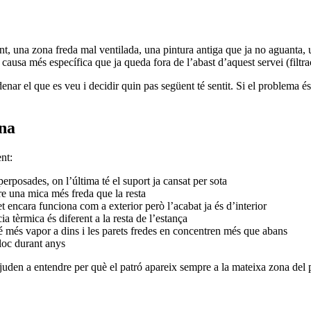
rent, una zona freda mal ventilada, una pintura antiga que ja no aguanta,
usa més específica que ja queda fora de l’abast d’aquest servei (filtrac
nar el que es veu i decidir quin pas següent té sentit. Si el problema és 
ona
nt:
erposades, on l’última té el suport ja cansat per sota
pre una mica més freda que la resta
t encara funciona com a exterior però l’acabat ja és d’interior
ia tèrmica és diferent a la resta de l’estança
eté més vapor a dins i les parets fredes en concentren més que abans
loc durant anys
juden a entendre per què el patró apareix sempre a la mateixa zona del p